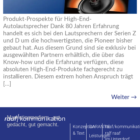
Produkt-Prospekte für High-End-
Autolautsprecher Dank 80 Jahren Erfahrung
handelt es sich bei den Lautsprechern der Serien Z
und D um die hochwertigsten, die Pioneer bisher
gebaut hat. Aus diesem Grund sind sie exklusiv bei
ausgewählten Partnern erhältlich, die über das
Know-how und die Erfahrung verfügen, diese
absoluten High-End-Produkte fachgerecht zu
installieren. Diesem extrem hohen Anspruch trägt
[…]
Weiter
→
Marketingmedien – gut
gedacht, gut gemacht.
Konzeption
GARANTIE
raaf/kommunikat
& Text
ralf raaf
Leistungen
Im Unterdorf