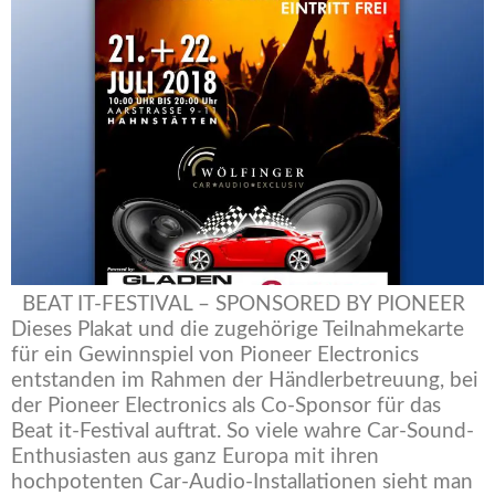
BEAT IT-FESTIVAL – SPONSORED BY PIONEER
Dieses Plakat und die zugehörige Teilnahmekarte
für ein Gewinnspiel von Pioneer Electronics
entstanden im Rahmen der Händlerbetreuung, bei
der Pioneer Electronics als Co-Sponsor für das
Beat it-Festival auftrat. So viele wahre Car-Sound-
Enthusiasten aus ganz Europa mit ihren
hochpotenten Car-Audio-Installationen sieht man