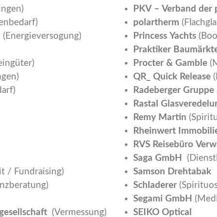
ungen)
PKV – Verband der 
lenbedarf)
polartherm
(Flachgla
H
(Energieversogung)
Princess Yachts
(Boo
Praktiker Baumärkt
ingüter)
Procter & Gamble
(M
ngen)
QR_ Quick Release
(
arf)
Radeberger Gruppe
Rastal Glasveredelu
Remy Martin
(Spirit
Rheinwert Immobili
RVS Reisebüro Verw
Saga GmbH
(Dienst
t / Fundraising)
Samson Drehtabak
nzberatung)
Schladerer
(Spirituo
Segami GmbH
(Medi
gesellschaft
(Vermessung)
SEIKO Optical