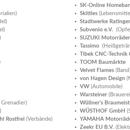
SK-Online Homeban
ialien)
Skittles
(Lebensmitte
el)
Stadtwerke Rating
l)
Subvenio e.V.
(Opfer
)
SUZUKI Motorräde
Tassimo
(Heißgeträ
Tibek CNC-Techni
)
TOOM Baumärkte
Velvet Flames
(Band
von Hagen Design
(
VW
(Automobile)
Warsteiner
(Brauere
 Grenadier)
Wüllner’s Braumeis
)
WÜSTHOF GmbH
(
hl Rostfrei
(Verbände)
YAMAHA Motorräd
Zeekr EU B.V.
(Elekt