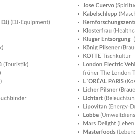
Jose Cuervo
(Spiritu
Kabelschlepp
(Masc
 DJ)
(DJ-Equipment)
Kernforschungszent
Klosterfrau
(Healthc
Kluger Entsorgung
k)
König Pilsener
(Brau
KOTTE
Tischkultur
ú
(Touristik)
London Electric Ve
)
früher The London T
)
L´ORÉAL PARiS
(Ko
Licher Pilsner
(Braue
Buchbinder
Lichtart
(Beleuchtun
Lipovitan
(Energy-Dr
Lobbe
(Umweltdienst
Mars Delight
(Lebens
Masterfoods
(Lebens