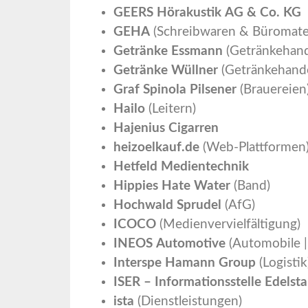
GEERS Hörakustik AG & Co. KG
GEHA
(Schreibwaren & Büromater
Getränke Essmann
(Getränkehand
Getränke Wüllner
(Getränkehande
Graf Spinola Pilsener
(Brauereien
Hailo
(Leitern)
Hajenius Cigarren
heizoelkauf.de
(Web-Plattformen
Hetfeld Medientechnik
Hippies Hate Water
(Band)
Hochwald Sprudel
(AfG)
ICOCO
(Medienvervielfältigung)
INEOS Automotive
(Automobile |
Interspe Hamann Group
(Logistik
ISER – Informationsstelle Edelsta
ista
(Dienstleistungen)