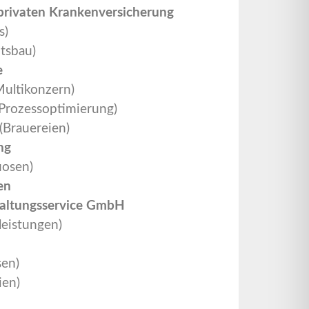
privaten Krankenversicherung
s)
tsbau)
e
ultikonzern)
Prozessoptimierung)
(Brauereien)
ng
uosen)
en
altungsservice GmbH
leistungen)
sen)
en)