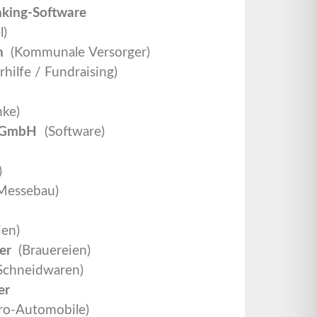
king-Software
l)
en
(Kommunale Versorger)
hilfe / Fundraising)
r
nke)
k GmbH
(Software)
)
Messebau)
ien)
ter
(Brauereien)
Schneidwaren)
er
ro-Automobile)