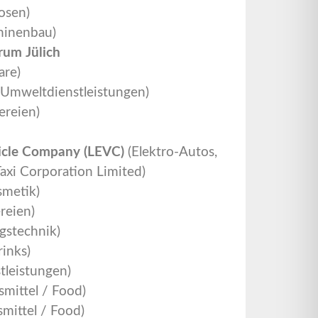
osen)
hinenbau)
rum Jülich
are)
(Umweltdienstleistungen)
ereien)
hicle Company (LEVC)
(Elektro-Autos,
axi Corporation Limited)
smetik)
reien)
gstechnik)
inks)
leistungen)
mittel / Food)
mittel / Food)