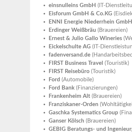
einsnulleins GmbH
(IT-Dienstleit
Eisforum GmbH & Co.KG
(Eisdie
ENNI Energie Niederrhein Gmb
Erdinger Weißbräu
(Brauereien)
Ernest & Julio Gallo Wineries
(We
Eickelschulte AG
(IT-Dienstleistu
fadenversand.de
(Handarbeitsbed
FIRST Business Travel
(Touristik)
FIRST Reisebüro
(Touristik)
Ford
(Automobile)
Ford Bank
(Finanzierungen)
Frankenheim Alt
(Brauereien)
Franziskaner-Orden
(Wohltätigkei
Gaschka Systematics Group
(Fina
Ganser Kölsch
(Brauereien)
GEBIG Beratungs- und Ingenieur