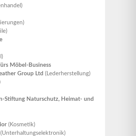
enhandel)
ierungen)
le)
e
l)
ürs Möbel-Business
eather Group Ltd
(Lederherstellung)
)
n-Stiftung Naturschutz, Heimat- und
ior
(Kosmetik)
(Unterhaltungselektronik)