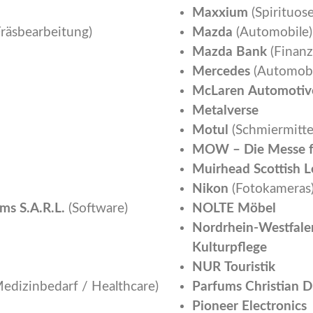
Maxxium
(Spirituos
räsbearbeitung)
Mazda
(Automobile)
Mazda Bank
(Finanz
Mercedes
(Automobi
McLaren Automotiv
Metalverse
Motul
(Schmiermitte
MOW – Die Messe f
Muirhead Scottish L
Nikon
(Fotokameras
ms S.A.R.L.
(Software)
NOLTE Möbel
Nordrhein-Westfale
Kulturpflege
NUR Touristik
edizinbedarf / Healthcare)
Parfums Christian D
Pioneer Electronics