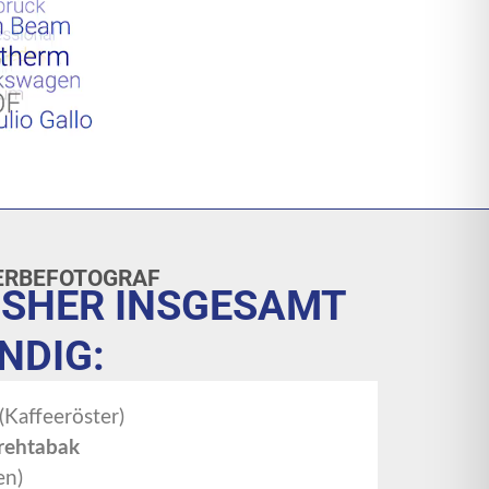
ERBEFOTOGRAF
ISHER INSGESAMT
NDIG:
(Kaffeeröster)
rehtabak
en)