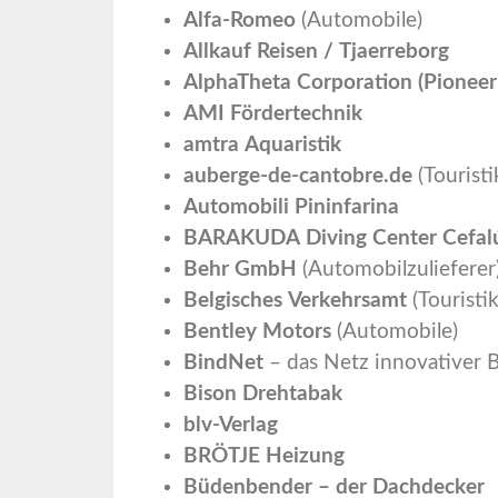
Alfa-Romeo
(Automobile)
Allkauf Reisen / Tjaerreborg
AlphaTheta Corporation (Pioneer
AMI Fördertechnik
amtra Aquaristik
auberge-de-cantobre.de
(Touristi
Automobili Pininfarina
BARAKUDA Diving Center Cefal
Behr GmbH
(Automobilzulieferer
Belgisches Verkehrsamt
(Touristik
Bentley Motors
(Automobile)
BindNet
– das Netz innovativer 
Bison Drehtabak
blv-Verlag
BRÖTJE Heizung
Büdenbender – der Dachdecker