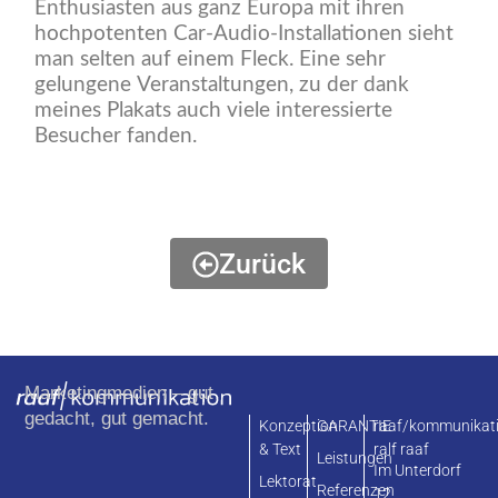
Enthusiasten aus ganz Europa mit ihren
hochpotenten Car-Audio-Installationen sieht
man selten auf einem Fleck. Eine sehr
gelungene Veranstaltungen, zu der dank
meines Plakats auch viele interessierte
Besucher fanden.
Zurück
Marketingmedien – gut
gedacht, gut gemacht.
Konzeption
GARANTIE
raaf/kommunikat
& Text
ralf raaf
Leistungen
Im Unterdorf
Lektorat
Referenzen
12