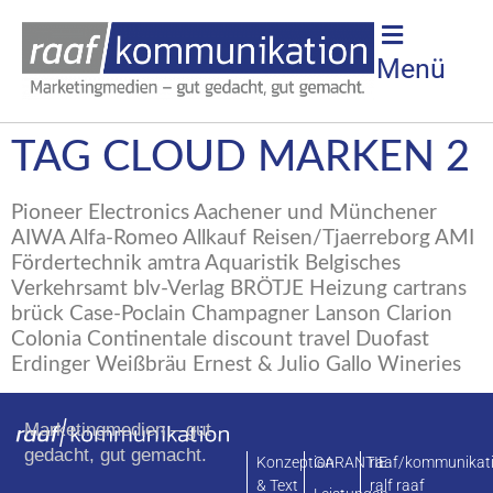
Menü
TAG CLOUD MARKEN 2
Pioneer Electronics Aachener und Münchener
AIWA Alfa-Romeo Allkauf Reisen/Tjaerreborg AMI
Fördertechnik amtra Aquaristik Belgisches
Verkehrsamt blv-Verlag BRÖTJE Heizung cartrans
brück Case-Poclain Champagner Lanson Clarion
Colonia Continentale discount travel Duofast
Erdinger Weißbräu Ernest & Julio Gallo Wineries
Marketingmedien – gut
gedacht, gut gemacht.
Konzeption
GARANTIE
raaf/kommunikat
& Text
ralf raaf