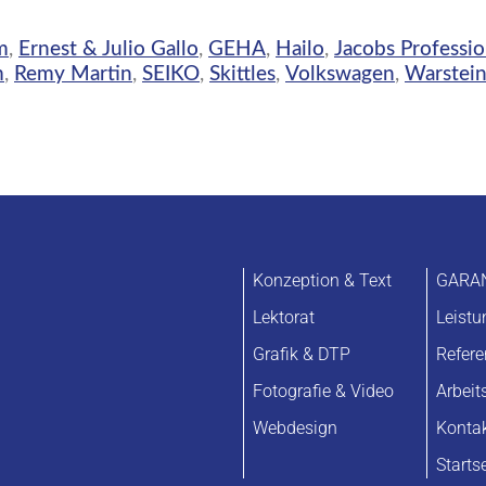
m
,
Ernest & Julio Gallo
,
GEHA
,
Hailo
,
Jacobs Professio
m
,
Remy Martin
,
SEIKO
,
Skittles
,
Volkswagen
,
Warstein
Konzeption & Text
GARA
Lektorat
Leist
Grafik & DTP
Refer
Fotografie & Video
Arbeit
Webdesign
Konta
Starts