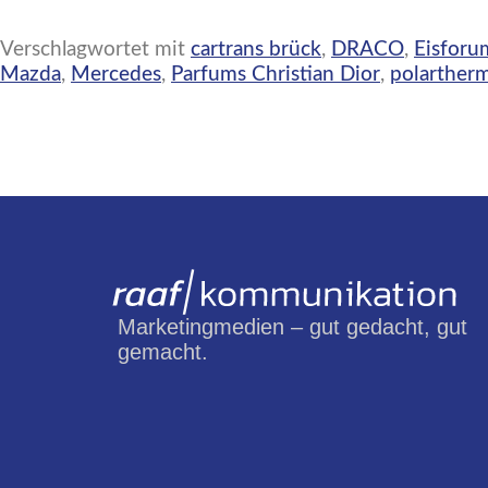
Verschlagwortet mit
cartrans brück
,
DRACO
,
Eisforu
Mazda
,
Mercedes
,
Parfums Christian Dior
,
polarther
Marketingmedien – gut gedacht, gut
gemacht.