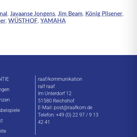
nal
,
Javaanse Jongens
,
Jim Beam
,
König Pilsener
,
er
,
WÜSTHOF
,
YAMAHA
NTIE
raaf/kommunikation
ralf raaf
ungen
Im Unterdorf 12
enzen
51580 Reichshof
E-Mail:
post@raafkom.de
sbeispiele
Telefon: +49 (0) 22 97 / 9 13
kt
42 41
eite