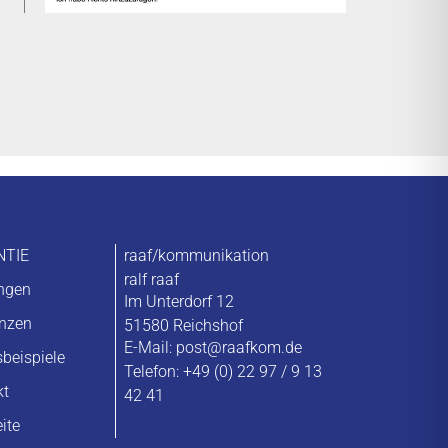
NTIE
raaf/kommunikation
ralf raaf
ungen
Im Unterdorf 12
enzen
51580 Reichshof
E-Mail:
post@raafkom.de
sbeispiele
Telefon: +49 (0) 22 97 / 9 13
kt
42 41
eite