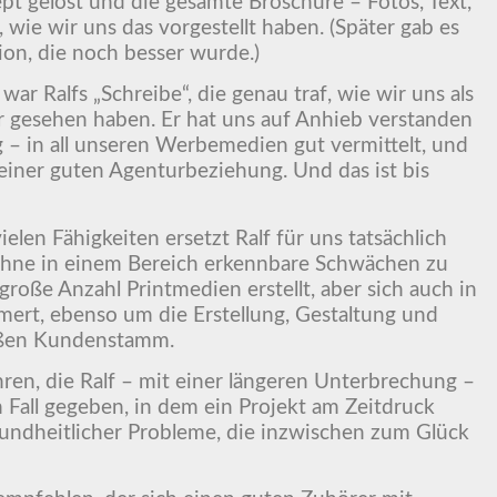
pt gelöst und die gesamte Broschüre – Fotos, Text,
 wie wir uns das vorgestellt haben. (Später gab es
ion, die noch besser wurde.)
ar Ralfs „Schreibe“, die genau traf, wie wir uns als
esehen haben. Er hat uns auf Anhieb verstanden
g – in all unseren Werbemedien gut vermittelt, und
 einer guten Agenturbeziehung. Und das ist bis
len Fähigkeiten ersetzt Ralf für uns tatsächlich
ohne in einem Bereich erkennbare Schwächen zu
 große Anzahl Printmedien erstellt, aber sich auch in
ert, ebenso um die Erstellung, Gestaltung und
oßen Kundenstamm.
ren, die Ralf – mit einer längeren Unterbrechung –
n Fall gegeben, in dem ein Projekt am Zeitdruck
esundheitlicher Probleme, die inzwischen zum Glück