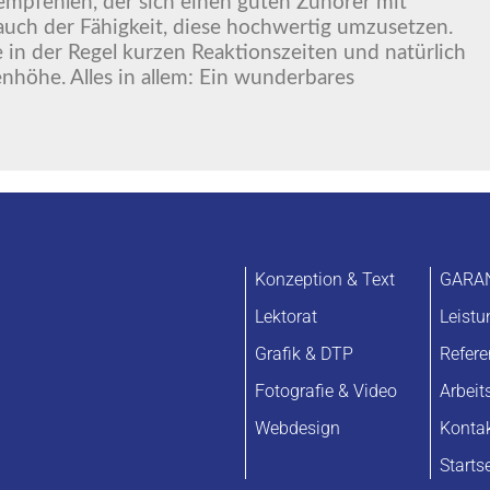
 empfehlen, der sich einen guten Zuhörer mit
uch der Fähigkeit, diese hochwertig umzusetzen.
ie in der Regel kurzen Reaktionszeiten und natürlich
nhöhe. Alles in allem: Ein wunderbares
Konzeption & Text
GARA
Lektorat
Leist
Grafik & DTP
Refer
Fotografie & Video
Arbeit
Webdesign
Konta
Starts