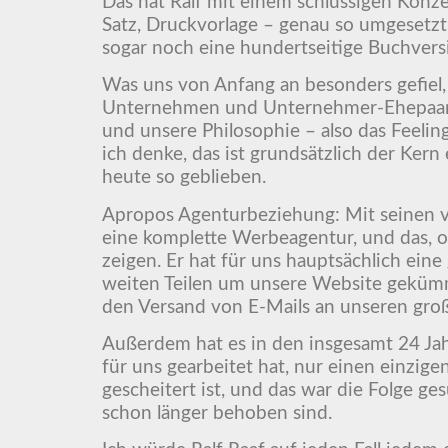
Das hat Ralf mit einem schlüssigen Konze
Satz, Druckvorlage – genau so umgesetzt,
sogar noch eine hundertseitige Buchvers
Was uns von Anfang an besonders gefiel, w
Unternehmen und Unternehmer-Ehepaar g
und unsere Philosophie – also das Feelin
ich denke, das ist grundsätzlich der Kern
heute so geblieben.
Apropos Agenturbeziehung: Mit seinen vie
eine komplette Werbeagentur, und das, 
zeigen. Er hat für uns hauptsächlich eine
weiten Teilen um unsere Website gekümm
den Versand von E-Mails an unseren gr
Außerdem hat es in den insgesamt 24 Jah
für uns gearbeitet hat, nur einen einzige
gescheitert ist, und das war die Folge g
schon länger behoben sind.