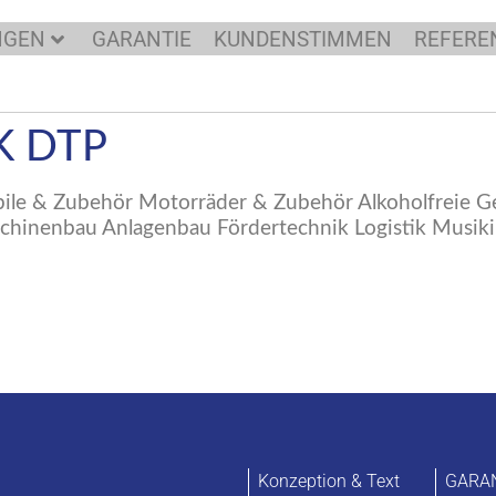
NGEN
GARANTIE
KUNDENSTIMMEN
REFERE
K DTP
bile & Zubehör Motorräder & Zubehör Alkoholfreie 
schinenbau Anlagenbau Fördertechnik Logistik Musi
Konzeption & Text
GARA