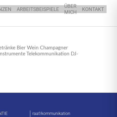
ÜBER
NZEN
ARBEITSBEISPIELE
KONTAKT
MICH
Getränke Bier Wein Champagner
kinstrumente Telekommunikation DJ-
NTIE
raaf/kommunikation