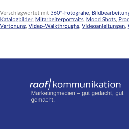
Verschlagwortet mit
360°-Fotografie
,
Bildbearbeitun
Katalogbilder
,
Mitarbeiterportraits
,
Mood Shots
,
Prod
Vertonung
,
Video-Walkthroughs
,
Videoanleitungen
,
Marketingmedien – gut gedacht, gut
gemacht.