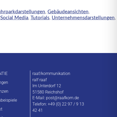
uhrparkdarstellungen
,
Gebäudeansichten
,
,
Social Media
,
Tutorials
,
Unternehmensdarstellungen
,
NTIE
raaf/kommunikation
ralf raaf
ungen
Im Unterdorf 12
enzen
51580 Reichshof
E-Mail:
post@raafkom.de
sbeispiele
Telefon: +49 (0) 22 97 / 9 13
kt
42 41