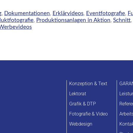
g
,
Dokumentationen
,
Erklärvideos
,
Eventfotografie
,
F
uktfotografie
,
Produktionsanlagen in Aktion
,
Schnitt
Werbevideos
Konzeption & Text
GARA
Lektorat
Leist
Grafik & DTP
Refer
Fotografie & Video
Arbeit
Webdesign
Konta