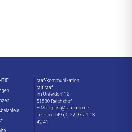
NTIE
raaf/kommunikation
ralf raaf
ungen
Im Unterdorf 12
enzen
51580 Reichshof
E-Mail:
post@raafkom.de
sbeispiele
Telefon: +49 (0) 22 97 / 9 13
kt
42 41
eite