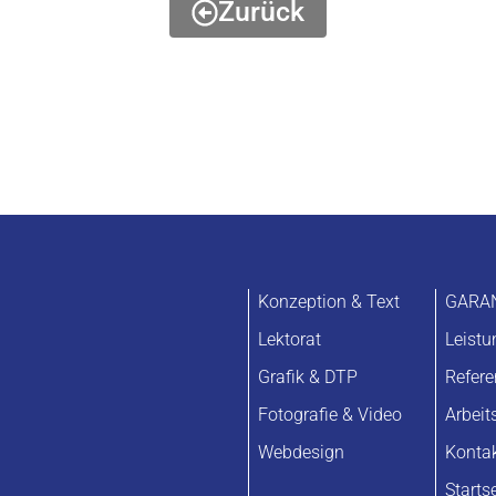
Zurück
Konzeption & Text
GARA
Lektorat
Leist
Grafik & DTP
Refer
Fotografie & Video
Arbeit
Webdesign
Konta
Starts