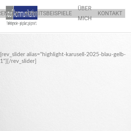
ÜBER
RENZEN
ARBEITSBEISPIELE
KONTAKT
MICH
[rev_slider alias="highlight-karusell-2025-blau-gelb-
1"][/rev_slider]