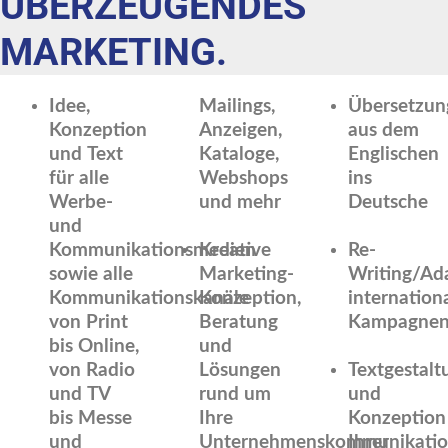
ÜBERZEUGENDES
MARKETING.
Idee,
Mailings,
Übersetzun
Konzeption
Anzeigen,
aus dem
und Text
Kataloge,
Englischen
für alle
Webshops
ins
Werbe-
und mehr
Deutsche
und
Kommunikationsmedien
Kreative
Re-
sowie alle
Marketing-
Writing/Ad
Kommunikationskanäle
Konzeption,
internation
von Print
Beratung
Kampagne
bis Online,
und
von Radio
Lösungen
Textgestalt
und TV
rund um
und
bis Messe
Ihre
Konzeption
und
Unternehmenskommunikati
Ihrer