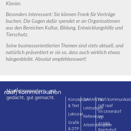
Klavier.
Besonders interessant: Sie können Frank für Vorträge
buchen. Die Gagen dafür spendet er an Organisationen
aus den Bereichen Kultur, Bildung, Entwicklungshilfe und
Tierschutz.
Seine businessorientierten Themen sind stets aktuell, und
natürlich präsentiert er sie so, dass auch wirklich etwas
hängenbleibt. Absolut empfehlenswert!
Marketingmedien – gut
gedacht, gut gemacht.
Konzeption
GARANTIE
raaf/kommunikat
& Text
ralf raaf
Leistungen
Im Unterdorf
Lektorat
Referenzen
12
Grafik
51580
Arbeitsbeispiele
& DTP
Reichshof